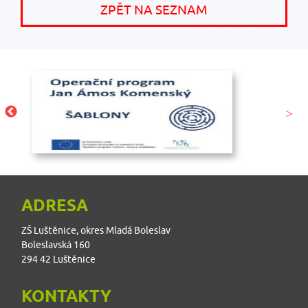
ZPĚT NA SEZNAM
ADRESA
ZŠ Luštěnice, okres Mladá Boleslav
Boleslavská 160
294 42 Luštěnice
KONTAKTY