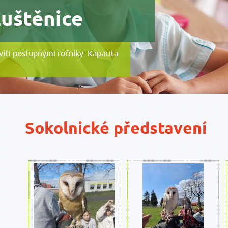
Luštěnice
evíti postupnými ročníky. Kapacita
Sokolnické představení