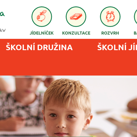
JÍDELNÍČEK
KONZULTACE
ROZVRH
B
ŠKOLNÍ DRUŽINA
ŠKOLNÍ J