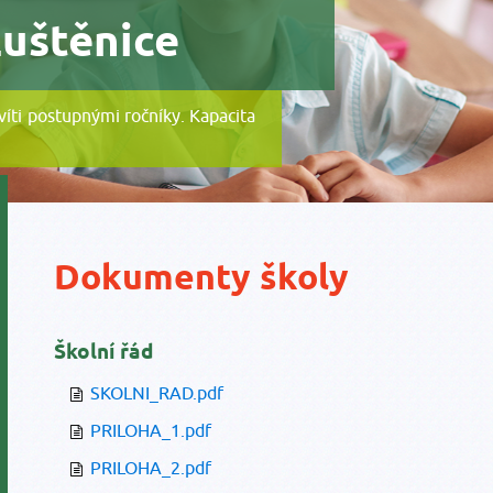
Luštěnice
evíti postupnými ročníky. Kapacita
Dokumenty školy
Školní řád
SKOLNI_RAD.pdf
PRILOHA_1.pdf
PRILOHA_2.pdf