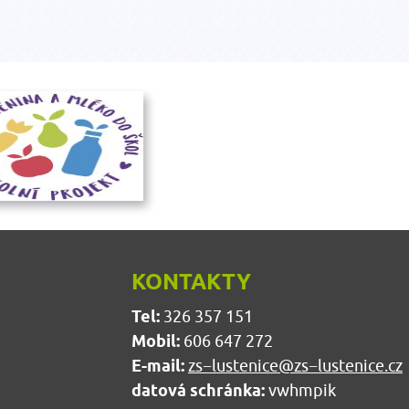
KONTAKTY
Tel:
326 357 151
Mobil:
606 647 272
E-mail:
zs−lustenice@zs−lustenice.cz
datová schránka:
vwhmpik