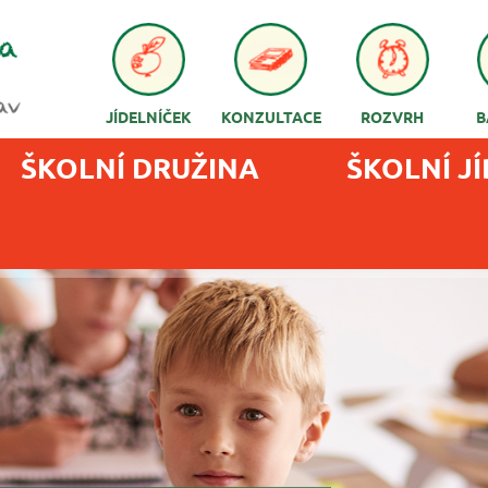
JÍDELNÍČEK
KONZULTACE
ROZVRH
B
ŠKOLNÍ DRUŽINA
ŠKOLNÍ J