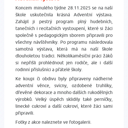
Koncem minulého týdne 28.11.2025 se na naší
škole uskutečnila krásná Adventní výstava.
Zahájil ji pestrý program plný hudebních,
tanečních i recitačních vystoupení, které si žáci
společně s pedagogickým sborem připravili pro
všechny návštěvníky. Po programu následovala
samotná výstava, která má na naší škole
dlouholetou tradici. Několikaměsíční práci žáků
si nepřišli prohlédnout jen rodiče, ale i další
rodinní příslušníci a přátelé školy.
Ke koupi či obdivu byly připraveny nádherné
adventní věnce, svícny, ozdobené truhlíky,
dřevěné dekorace a mnoho dalších rukodělných
výrobků. Velký úspěch sklidily také perníčky,
linecké cukroví a další cukroví, které žáci sami
připravili.
Fotky z akce naleznete ve fotogalerii.