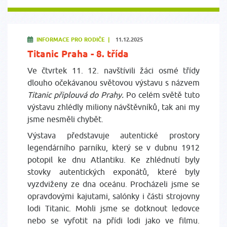
INFORMACE PRO RODIČE |
11.12.2025
Titanic Praha - 8. třída
Ve čtvrtek 11. 12. navštívili žáci osmé třídy
dlouho očekávanou světovou výstavu s názvem
Titanic připlouvá do Prahy.
Po celém světě tuto
výstavu zhlédly miliony návštěvníků, tak ani my
jsme nesměli chybět.
Výstava představuje autentické prostory
legendárního parníku, který se v dubnu 1912
potopil ke dnu Atlantiku. Ke zhlédnutí byly
stovky autentických exponátů, které byly
vyzdviženy ze dna oceánu. Procházeli jsme se
opravdovými kajutami, salónky i části strojovny
lodi Titanic. Mohli jsme se dotknout ledovce
nebo se vyfotit na přídi lodi jako ve filmu.