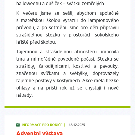
halloweenu a dušiček – svátku zemřelých.
K večeru jsme se sešli, abychom společně
s mateřskou školou vyrazili do lampionového
průvodu, a po setmění jsme pro děti připravili
strašidelnou stezku v prostorách sokolského
hřiště před školou.
Tajemnou a strašidelnou atmosféru umocnila
tma a mimořádně povedené počasí. Stezku se
strašidly, čarodějnicemi, kostlivci a pavouky,
značenou svíčkami a světýlky, doprovázely
tajemné postavy v kostýmech. Akce měla hezké
ohlasy a na příští rok už se chystají i nové
nápady.
INFORMACE PRO RODIČE |
18.12.2025
Adventní výstava