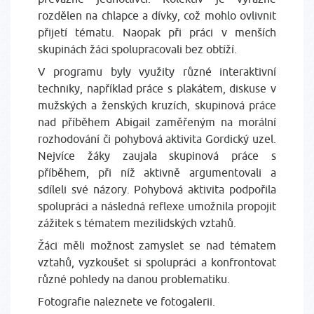
rozdělen na chlapce a dívky, což mohlo ovlivnit
přijetí tématu. Naopak při práci v menších
skupinách žáci spolupracovali bez obtíží.
V programu byly využity různé interaktivní
techniky, například práce s plakátem, diskuse v
mužských a ženských kruzích, skupinová práce
nad příběhem Abigail zaměřeným na morální
rozhodování či pohybová aktivita Gordický uzel.
Nejvíce žáky zaujala skupinová práce s
příběhem, při níž aktivně argumentovali a
sdíleli své názory. Pohybová aktivita podpořila
spolupráci a následná reflexe umožnila propojit
zážitek s tématem mezilidských vztahů.
Žáci měli možnost zamyslet se nad tématem
vztahů, vyzkoušet si spolupráci a konfrontovat
různé pohledy na danou problematiku.
Fotografie naleznete ve fotogalerii.