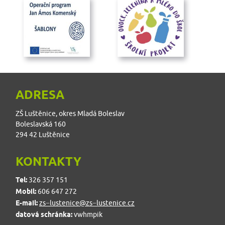
ADRESA
ZŠ Luštěnice, okres Mladá Boleslav
Boleslavská 160
294 42 Luštěnice
KONTAKTY
Tel:
326 357 151
Mobil:
606 647 272
E-mail:
zs−lustenice@zs−lustenice.cz
datová schránka:
vwhmpik