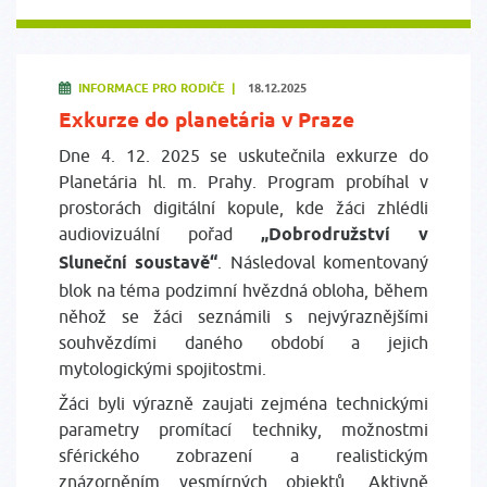
INFORMACE PRO RODIČE |
18.12.2025
Exkurze do planetária v Praze
Dne 4. 12. 2025 se uskutečnila exkurze do
Planetária hl. m. Prahy. Program probíhal v
prostorách digitální kopule, kde žáci zhlédli
audiovizuální pořad
„Dobrodružství v
Sluneční soustavě“
. Následoval komentovaný
blok na téma podzimní hvězdná obloha, během
něhož se žáci seznámili s nejvýraznějšími
souhvězdími daného období a jejich
mytologickými spojitostmi.
Žáci byli výrazně zaujati zejména technickými
parametry promítací techniky, možnostmi
sférického zobrazení a realistickým
znázorněním vesmírných objektů. Aktivně