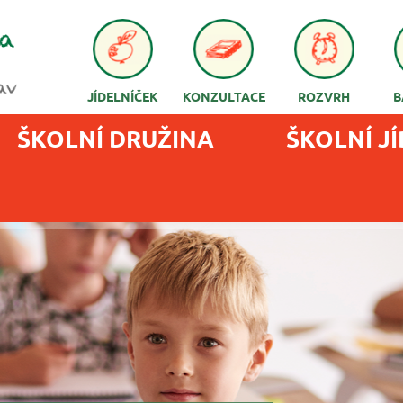
JÍDELNÍČEK
KONZULTACE
ROZVRH
B
ŠKOLNÍ DRUŽINA
ŠKOLNÍ J