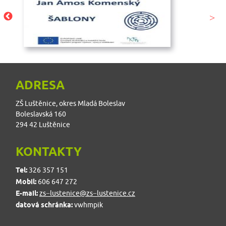
ADRESA
ZŠ Luštěnice, okres Mladá Boleslav
Boleslavská 160
294 42 Luštěnice
KONTAKTY
Tel:
326 357 151
Mobil:
606 647 272
E-mail:
zs−lustenice@zs−lustenice.cz
datová schránka:
vwhmpik