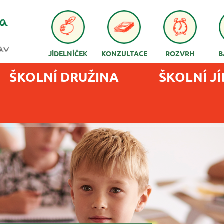
JÍDELNÍČEK
KONZULTACE
ROZVRH
B
ŠKOLNÍ DRUŽINA
ŠKOLNÍ J