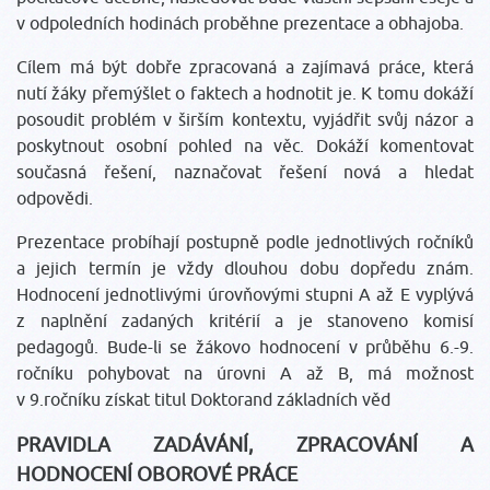
v odpoledních hodinách proběhne prezentace a obhajoba.
Cílem má být dobře zpracovaná a zajímavá práce, která
nutí žáky přemýšlet o faktech a hodnotit je. K tomu dokáží
posoudit problém v širším kontextu, vyjádřit svůj názor a
poskytnout osobní pohled na věc. Dokáží komentovat
současná řešení, naznačovat řešení nová a hledat
odpovědi.
Prezentace probíhají postupně podle jednotlivých ročníků
a jejich termín je vždy dlouhou dobu dopředu znám.
Hodnocení jednotlivými úrovňovými stupni A až E vyplývá
z naplnění zadaných kritérií a je stanoveno komisí
pedagogů. Bude-li se žákovo hodnocení v průběhu 6.-9.
ročníku pohybovat na úrovni A až B, má možnost
v 9.ročníku získat titul Doktorand základních věd
PRAVIDLA ZADÁVÁNÍ, ZPRACOVÁNÍ A
HODNOCENÍ OBOROVÉ PRÁCE