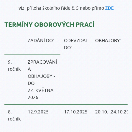
viz. příloha školního řádu č. 5 nebo přímo
ZDE
TERMÍNY OBOROVÝCH PRACÍ
ZADÁNÍ DO:
ODEVZDAT
OBHAJOBY:
DO:
9.
ZPRACOVÁNÍ
ročník
A
OBHAJOBY -
DO
22. KVĚTNA
2026
8.
12.9.2025
17.10.2025
20.10.-.24.10.20
ročník