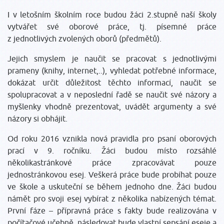
I v letošním školním roce budou žáci 2.stupně naší školy
vytvářet své oborové práce, tj. písemné práce
z jednotlivých zvolených oborů (předmětů).
Jejich smyslem je naučit se pracovat s jednotlivými
prameny (knihy, internet,..), vyhledat potřebné informace,
dokázat určit důležitost těchto informací, naučit se
spolupracovat a v neposlední řadě se naučit své názory a
myšlenky vhodně prezentovat, uvádět argumenty a své
názory si obhájit.
Od roku 2016 vznikla nová pravidla pro psaní oborových
prací v 9. ročníku. Žáci budou místo rozsáhlé
několikastránkové práce zpracovávat pouze
jednostránkovou esej. Veškerá práce bude probíhat pouze
ve škole a uskuteční se během jednoho dne. Žáci budou
námět pro svoji esej vybírat z několika nabízených témat.
První fáze – přípravná práce s fakty bude realizována v
počítačové učebně, následovat bude vlastní sepsání eseje a